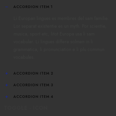
ACCORDION ITEM 1
Li Europan lingues es membres del sam familie.
Lor separat existentie es un myth. Por scientie,
musica, sport etc, litot Europa usa li sam
vocabular. Li lingues differe solmen in li
grammatica, li pronunciation e li plu commun
vocabules.
ACCORDION ITEM 2
ACCORDION ITEM 3
ACCORDION ITEM 4
TOGGLE - ICON