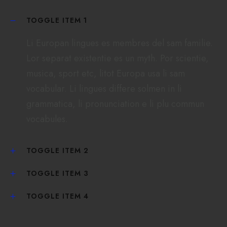
TOGGLE ITEM 1
Li Europan lingues es membres del sam familie.
Lor separat existentie es un myth. Por scientie,
musica, sport etc, litot Europa usa li sam
vocabular. Li lingues differe solmen in li
grammatica, li pronunciation e li plu commun
vocabules.
TOGGLE ITEM 2
TOGGLE ITEM 3
TOGGLE ITEM 4